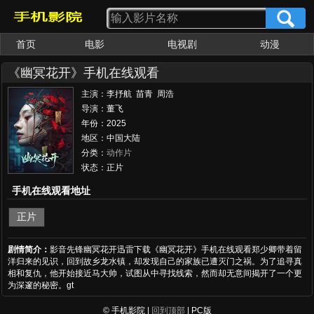
首页
电影
电视剧
动漫
女优大全
av番号
《幽冥花开》手机在线观看
主演：李抒航 苗青 周浩
东 邹德江 卢卓婕 游乐儿 时
导演：董飞
晓飞 王翌鸣
年份：2025
地区：中国大陆
分类：
动作片
状态：正片
手机在线观看地址
正片
剧情简介：
影音先锋幽冥花开迅雷下载《幽冥花开》手机在线观看郑少卿带着留
洋归来的见识，回到故乡龙水镇，却发现自己的家族已遭灭门之祸。为了追寻真
相和复仇，他开始接近马大帅，试图从中寻找线索，然而却无意间揭开了一个更
为深邃的秘密。gt
© 手机影院 |
回到顶部
| PC版